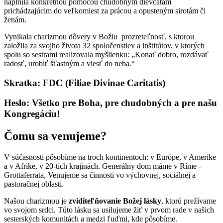
naplnila konkrétnou pomocou chudobným dievčatám
prichádzajúcim do veľkomiest za prácou a opusteným sirotám či
ženám.
Vynikala charizmou dôvery v Božiu prozreteľnosť, s ktorou
založila za svojho života 32 spoločenstiev a inštitútov, v ktorých
spolu so sestrami realizovala myšlienku: „Konať dobro, rozdávať
radosť, urobiť šťastným a viesť do neba.“
Skratka: FDC (Filiae Divinae Caritatis)
Heslo: Všetko pre Boha, pre chudobných a pre našu
Kongregáciu!
Čomu sa venujeme?
V súčasnosti pôsobíme na troch kontinentoch: v Európe, v Amerike
a v Afrike, v 20-tich krajinách. Generálny dom máme v Ríme -
Grottaferrata, Venujeme sa činnosti vo výchovnej, sociálnej a
pastoračnej oblasti.
Našou charizmou je
zviditeľňovanie Božej lásky
, ktorú prežívame
vo svojom srdci. Túto lásku sa usilujeme žiť v prvom rade v našich
sesterských komunitách a medzi ľuďmi, kde pôsobíme.