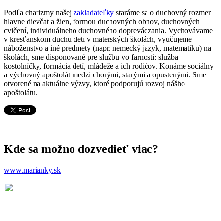
Podľa charizmy našej
zakladateľky
staráme sa o duchovný rozmer
hlavne dievčat a žien, formou duchovných obnov, duchovných
cvičení, individuálneho duchovného doprevádzania. Vychovávame
v kresťanskom duchu deti v materských školách, vyučujeme
náboženstvo a iné predmety (napr. nemecký jazyk, matematiku) na
školách, sme disponované pre službu vo farnosti: služba
kostolníčky, formácia detí, mládeže a ich rodičov. Konáme sociálny
a výchovný apoštolát medzi chorými, starými a opustenými. Sme
otvorené na aktuálne výzvy, ktoré podporujú rozvoj nášho
apoštolátu.
Kde sa možno dozvedieť viac?
www.marianky.sk