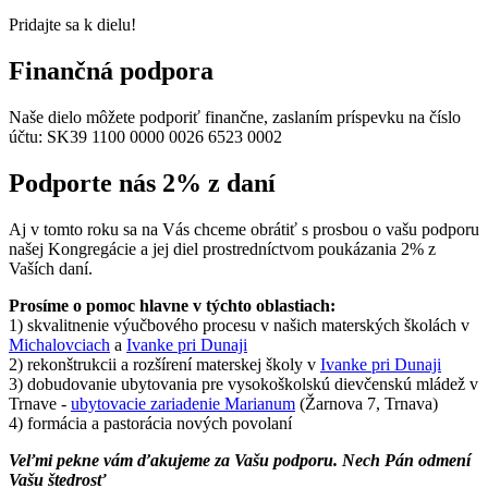
Pridajte sa k dielu!
Finančná podpora
Naše dielo môžete podporiť finančne, zaslaním príspevku na číslo
účtu:
SK39 1100 0000 0026 6523 0002
Podporte nás 2% z daní
Aj v tomto roku sa na Vás chceme obrátiť s prosbou o vašu podporu
našej Kongregácie a jej diel prostredníctvom poukázania 2% z
Vaších daní.
Prosíme o pomoc hlavne v týchto oblastiach:
1) skvalitnenie výučbového procesu v našich materských školách v
Michalovciach
a
Ivanke pri Dunaji
2) rekonštrukcii a rozšírení materskej školy v
Ivanke pri Dunaji
3) dobudovanie ubytovania pre vysokoškolskú dievčenskú mládež v
Trnave -
ubytovacie zariadenie Marianum
(Žarnova 7, Trnava)
4) formácia a pastorácia nových povolaní
Veľmi pekne vám ďakujeme za Vašu podporu. Nech Pán odmení
Vašu štedrosť