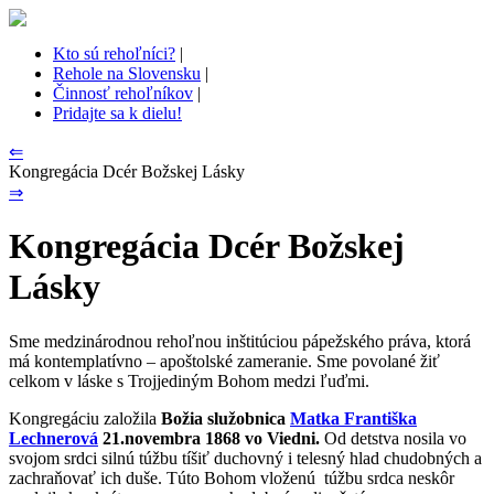
Kto sú rehoľníci?
|
Rehole na Slovensku
|
Činnosť rehoľníkov
|
Pridajte sa k dielu!
⇐
Kongregácia Dcér Božskej Lásky
⇒
Kongregácia Dcér Božskej
Lásky
Sme medzinárodnou rehoľnou inštitúciou pápežského práva, ktorá
má kontemplatívno – apoštolské zameranie. Sme povolané žiť
celkom v láske s Trojjediným Bohom medzi ľuďmi.
Kongregáciu založila
Božia služobnica
Matka Františka
Lechnerová
21.novembra 1868 vo Viedni.
Od detstva nosila vo
svojom srdci silnú túžbu tíšiť duchovný i telesný hlad chudobných a
zachraňovať ich duše. Túto Bohom vloženú túžbu srdca neskôr