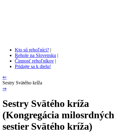
Kto sú rehoľníci?
|
Rehole na Slovensku
|
Činnosť rehoľníkov
|
Pridajte sa k dielu!
⇐
Sestry Svätého kríža
⇒
Sestry Svätého kríža
(Kongregácia milosrdných
sestier Svätého kríža)