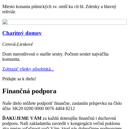
Miesto konania pútnických sv. omší ku cti bl. Zdenky a hlavný
reliviár.
Charitný domov
Cerová-Lieskové
Dom starostlivosti o staršie sestry. Počtom sestier najväčšia
komunita.
Zobraziť všetky pôsobiská...
Pridajte sa k dielu!
Finančná podpora
Naše dielo môžete podporiť finančne, zaslaním príspevku na číslo
účtu:
SK20 0200 0000 0076 4404 8212
ĎAKUJEME VÁM
za každú doterajšiu finančnú i duchovnú
podporu. Naši zakladatelia zaviedli v kongregácii večnú poklonu
ako prejav vďačnosti voči Vám, ktorí nás dobročinne podporujete.