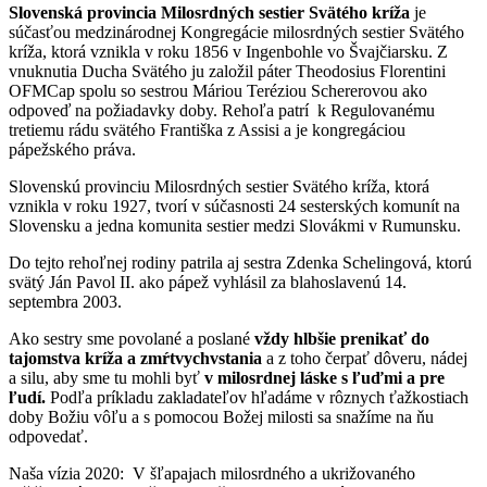
Slovenská provincia Milosrdných sestier Svätého kríža
je
súčasťou medzinárodnej Kongregácie milosrdných sestier Svätého
kríža, ktorá vznikla v roku 1856 v Ingenbohle vo Švajčiarsku. Z
vnuknutia Ducha Svätého ju založil páter Theodosius Florentini
OFMCap spolu so sestrou Máriou Teréziou Schererovou ako
odpoveď na požiadavky doby. Rehoľa patrí k Regulovanému
tretiemu rádu svätého Františka z Assisi a je kongregáciou
pápežského práva.
Slovenskú provinciu Milosrdných sestier Svätého kríža, ktorá
vznikla v roku 1927, tvorí v súčasnosti 24 sesterských komunít na
Slovensku a jedna komunita sestier medzi Slovákmi v Rumunsku.
Do tejto rehoľnej rodiny patrila aj sestra Zdenka Schelingová, ktorú
svätý Ján Pavol II. ako pápež vyhlásil za blahoslavenú 14.
septembra 2003.
Ako sestry sme povolané a poslané
vždy hlbšie prenikať do
tajomstva kríža a zmŕtvychvstania
a z toho čerpať dôveru, nádej
a silu, aby sme tu mohli byť
v milosrdnej láske s ľuďmi a pre
ľudí.
Podľa príkladu zakladateľov hľadáme v rôznych ťažkostiach
doby Božiu vôľu a s pomocou Božej milosti sa snažíme na ňu
odpovedať.
Naša vízia 2020: V šľapajach milosrdného a ukrižovaného