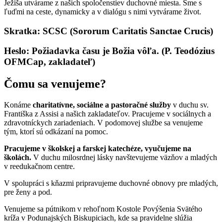
Ježiša utvárame z našich spoločenstiev duchovné miesta. Sme s
ľuďmi na ceste, dynamicky a v dialógu s nimi vytvárame život.
Skratka: SCSC (Sororum Caritatis Sanctae Crucis)
Heslo: Požiadavka času je Božia vôľa. (P. Teodózius
OFMCap, zakladateľ)
Čomu sa venujeme?
Konáme
charitatívne, sociálne a pastoračné služby
v duchu sv.
Františka z Assisi a našich zakladateľov. Pracujeme v sociálnych a
zdravotníckych zariadeniach. V podomovej službe sa venujeme
tým, ktorí sú odkázaní na pomoc.
Pracujeme v školskej a farskej katechéze, vyučujeme na
školách.
V duchu milosrdnej lásky navštevujeme väzňov a mladých
v reedukačnom centre.
V spolupráci s kňazmi pripravujeme duchovné obnovy pre mladých,
pre ženy a pod.
Venujeme sa pútnikom v rehoľnom Kostole Povýšenia Svätého
kríža v Podunajských Biskupiciach, kde sa pravidelne slúžia