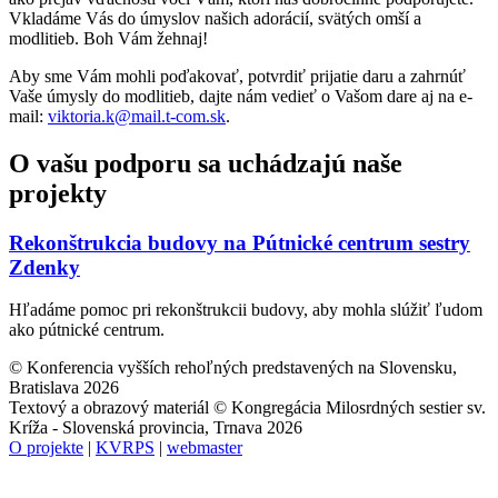
Vkladáme Vás do úmyslov našich adorácií, svätých omší a
modlitieb. Boh Vám žehnaj!
Aby sme Vám mohli poďakovať, potvrdiť prijatie daru a zahrnúť
Vaše úmysly do modlitieb, dajte nám vedieť o Vašom dare aj na e-
mail:
viktoria.k@mail.t-com.sk
.
O vašu podporu sa uchádzajú naše
projekty
Rekonštrukcia budovy na Pútnické centrum sestry
Zdenky
Hľadáme pomoc pri rekonštrukcii budovy, aby mohla slúžiť ľudom
ako pútnické centrum.
© Konferencia vyšších rehoľných predstavených na Slovensku,
Bratislava 2026
Textový a obrazový materiál © Kongregácia Milosrdných sestier sv.
Kríža - Slovenská provincia, Trnava 2026
O projekte
|
KVRPS
|
webmaster