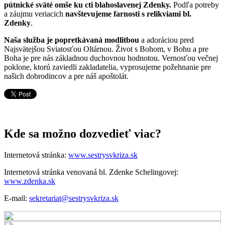
pútnické sväté omše ku cti blahoslavenej Zdenky.
Podľa potreby
a záujmu veriacich
navštevujeme farnosti s relikviami bl.
Zdenky
.
Naša služba je popretkávaná modlitbou
a adoráciou pred
Najsvätejšou Sviatosťou Oltárnou. Život s Bohom, v Bohu a pre
Boha je pre nás základnou duchovnou hodnotou. Vernosťou večnej
poklone, ktorú zaviedli zakladatelia, vyprosujeme požehnanie pre
našich dobrodincov a pre náš apoštolát.
Kde sa možno dozvedieť viac?
Internetová stránka:
www.sestrysvkriza.sk
Internetová stránka venovaná bl. Zdenke Schelingovej:
www.zdenka.sk
E-mail:
sekretariat@sestrysvkriza.sk