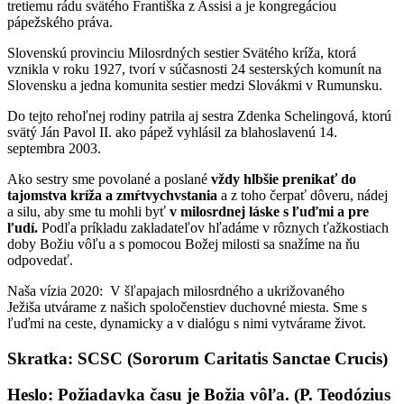
tretiemu rádu svätého Františka z Assisi a je kongregáciou
pápežského práva.
Slovenskú provinciu Milosrdných sestier Svätého kríža, ktorá
vznikla v roku 1927, tvorí v súčasnosti 24 sesterských komunít na
Slovensku a jedna komunita sestier medzi Slovákmi v Rumunsku.
Do tejto rehoľnej rodiny patrila aj sestra Zdenka Schelingová, ktorú
svätý Ján Pavol II. ako pápež vyhlásil za blahoslavenú 14.
septembra 2003.
Ako sestry sme povolané a poslané
vždy hlbšie prenikať do
tajomstva kríža a zmŕtvychvstania
a z toho čerpať dôveru, nádej
a silu, aby sme tu mohli byť
v milosrdnej láske s ľuďmi a pre
ľudí.
Podľa príkladu zakladateľov hľadáme v rôznych ťažkostiach
doby Božiu vôľu a s pomocou Božej milosti sa snažíme na ňu
odpovedať.
Naša vízia 2020: V šľapajach milosrdného a ukrižovaného
Ježiša utvárame z našich spoločenstiev duchovné miesta. Sme s
ľuďmi na ceste, dynamicky a v dialógu s nimi vytvárame život.
Skratka: SCSC (Sororum Caritatis Sanctae Crucis)
Heslo: Požiadavka času je Božia vôľa. (P. Teodózius