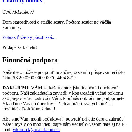
Charitný domov
Cerová-Lieskové
Dom starostlivosti o staršie sestry. Počtom sestier najväčšia
komunita.
Zobraziť všetky pôsobiská...
Pridajte sa k dielu!
Finančná podpora
Naše dielo môžete podporiť finančne, zaslaním príspevku na číslo
účtu:
SK20 0200 0000 0076 4404 8212
ĎAKUJEME VÁM
za každú doterajšiu finančnú i duchovnú
podporu. Naši zakladatelia zaviedli v kongregácii večnú poklonu
ako prejav vďačnosti voči Vám, ktorí nás dobročinne podporujete.
Vkladáme Vás do úmyslov našich adorácií, svätých omší a
modlitieb. Boh Vám žehnaj!
Aby sme Vám mohli poďakovať, potvrdiť prijatie daru a zahrnúť
Vaše úmysly do modlitieb, dajte nám vedieť o Vašom dare aj na e-
mail:
viktoria.k@mail.t-com.sk
.