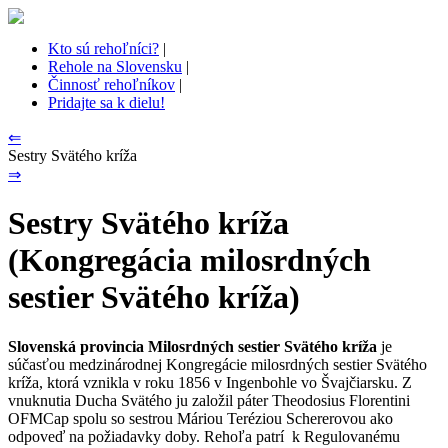
Kto sú rehoľníci?
|
Rehole na Slovensku
|
Činnosť rehoľníkov
|
Pridajte sa k dielu!
⇐
Sestry Svätého kríža
⇒
Sestry Svätého kríža
(Kongregácia milosrdných
sestier Svätého kríža)
Slovenská provincia Milosrdných sestier Svätého kríža
je
súčasťou medzinárodnej Kongregácie milosrdných sestier Svätého
kríža, ktorá vznikla v roku 1856 v Ingenbohle vo Švajčiarsku. Z
vnuknutia Ducha Svätého ju založil páter Theodosius Florentini
OFMCap spolu so sestrou Máriou Teréziou Schererovou ako
odpoveď na požiadavky doby. Rehoľa patrí k Regulovanému