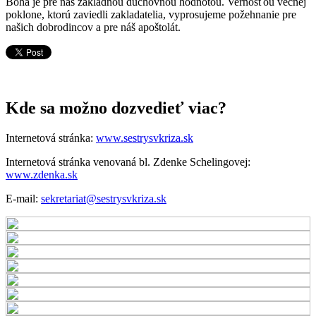
Boha je pre nás základnou duchovnou hodnotou. Vernosťou večnej
poklone, ktorú zaviedli zakladatelia, vyprosujeme požehnanie pre
našich dobrodincov a pre náš apoštolát.
Kde sa možno dozvedieť viac?
Internetová stránka:
www.sestrysvkriza.sk
Internetová stránka venovaná bl. Zdenke Schelingovej:
www.zdenka.sk
E-mail:
sekretariat@sestrysvkriza.sk