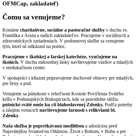
OFMCap, zakladateľ)
Čomu sa venujeme?
Konáme
charitatívne, sociálne a pastoračné služby
v duchu sv.
Františka z Assisi a našich zakladateľov. Pracujeme v sociálnych a
zdravotníckych zariadeniach. V podomovej službe sa venujeme
tým, ktorí sú odkázaní na pomoc.
Pracujeme v školskej a farskej katechéze, vyučujeme na
školách.
V duchu milosrdnej lásky navštevujeme väzňov a mladých
v reedukačnom centre.
V spolupráci s kňazmi pripravujeme duchovné obnovy pre mladých,
pre ženy a pod.
Venujeme sa pútnikom v rehoľnom Kostole Povýšenia Svätého
kríža v Podunajských Biskupiciach, kde sa pravidelne slúžia
pútnické sväté omše ku cti blahoslavenej Zdenky.
Podľa potreby
a záujmu veriacich
navštevujeme farnosti s relikviami bl.
Zdenky
.
Naša služba je popretkávaná modlitbou
a adoráciou pred
Najsvätejšou Sviatosťou Oltárnou. Život s Bohom, v Bohu a pre