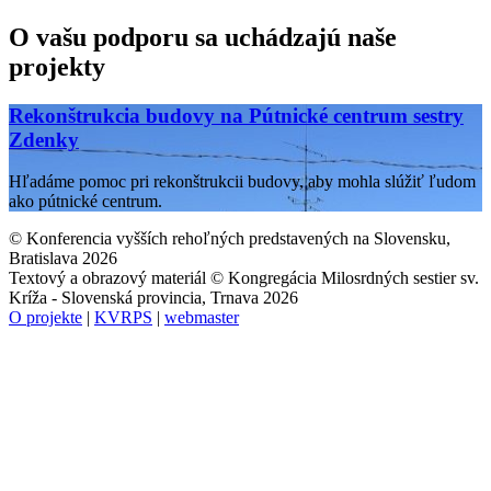
O vašu podporu sa uchádzajú naše
projekty
Rekonštrukcia budovy na Pútnické centrum sestry
Zdenky
Hľadáme pomoc pri rekonštrukcii budovy, aby mohla slúžiť ľudom
ako pútnické centrum.
© Konferencia vyšších rehoľných predstavených na Slovensku,
Bratislava 2026
Textový a obrazový materiál © Kongregácia Milosrdných sestier sv.
Kríža - Slovenská provincia, Trnava 2026
O projekte
|
KVRPS
|
webmaster