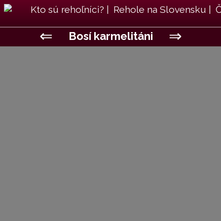
Kto sú rehoľníci?
|
Rehole na Slovensku
|
Č
⇐
⇒
Bosí karmelitáni