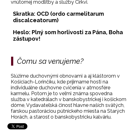
vnútornej modlitby a služby Cirkvi.
Skratka: OCD (ordo carmelitarum
discalceatorum)
Heslo: Plný som horlivosti za Pána, Boha
zástupov!
Čomu sa venujeme?
Slúžime duchovnými obnovami a aj kláštorom v
Košiciach-Lorinčíku, kde príjimame hosti na
individuálne duchovne cvičenia v atmosfére
karmelu. Potom je to veľmi známa spovedna
služba v katedrálach v banskobystrickej i košickom
dóme, Vydavateľská činosť hlavne naších svätých,
farskou pastoráciou pútnickeho miesta na Starých
Horách, a starosť o banskobystricku kalváriu.