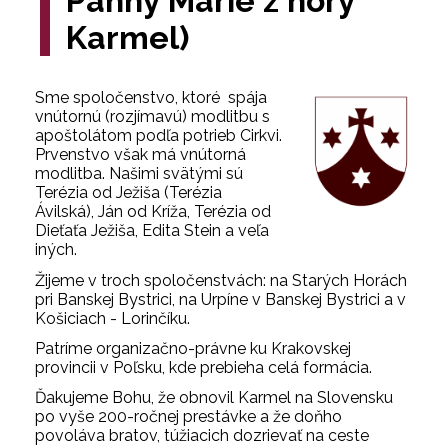
Panny Márie z hory
Karmel)
Sme spoločenstvo, ktoré spája
vnútornú (rozjímavú) modlitbu s
apoštolátom podľa potrieb Cirkvi.
Prvenstvo však má vnútorná
modlitba. Našimi svätými sú
Terézia od Ježiša (Terézia
Ávilská), Ján od Kríža, Terézia od
Dieťaťa Ježiša, Edita Stein a veľa
iných.
Žijeme v troch spoločenstvách: na Starých Horách
pri Banskej Bystrici, na Urpíne v Banskej Bystrici a v
Košiciach - Lorinčíku.
Patríme organizačno-právne ku Krakovskej
provincii v Poľsku, kde prebieha celá formácia.
Ďakujeme Bohu, že obnovil Karmel na Slovensku
po vyše 200-ročnej prestávke a že doňho
povoláva bratov, túžiacich dozrievať na ceste