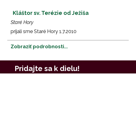
Kláštor sv. Terézie od Ježiša
Staré Hory
prijali sme Staré Hory 1.7.2010
Zobraziť podrobnosti...
Pridajte sa k dielu!
Finančná podpora
Naše dielo môžete podporiť finančne, zaslaním príspevku
na číslo účtu:
SK41 0200 0000 0026 4934 9054
podpora kláštora Košice-Lorinčík