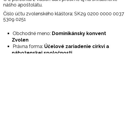
nášho apoštolátu.
Číslo účtu zvolenského kláštora: SK29 0200 0000 0037
5309 0251
Obchodné meno:
Dominikánsky konvent
Zvolen
Právna forma:
Účelové zariadenie cirkvi a
náboženskej spoločnosti
IČO/SID:
31917526
Sídlo:
Novozámocká 4220/73, 960 01 Zvolen
Bližšie informácie o 2%, ako aj príslušné tlačivá možno nájsť
na
dvepercenta.sk
.
Dobrovoľnícka práca
Vítaná je každá ruka pri práci na dostavbe