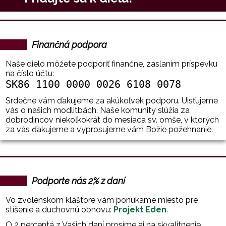
Finančná podpora
Naše dielo môžete podporiť finančne, zaslaním príspevku
na číslo účtu:
SK86 1100 0000 0026 6108 0078
Srdečne vám ďakujeme za akúkoľvek podporu. Uisťujeme
vás o našich modlitbách. Naše komunity slúžia za
dobrodincov niekoľkokrát do mesiaca sv. omše, v ktorých
za vás ďakujeme a vyprosujeme vám Božie požehnanie.
Podporte nás 2% z daní
Vo zvolenskom kláštore vám ponúkame miesto pre
stíšenie a duchovnú obnovu:
Projekt Eden
.
O 2 percentá z Vašich daní prosíme aj na skvalitnenie