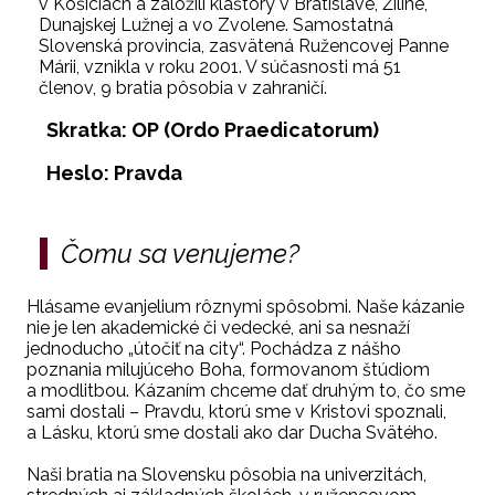
v Košiciach a založili kláštory v Bratislave, Žiline,
Dunajskej Lužnej a vo Zvolene. Samostatná
Slovenská provincia, zasvätená Ružencovej Panne
Márii, vznikla v roku 2001. V súčasnosti má 51
členov, 9 bratia pôsobia v zahraničí.
Skratka: OP (Ordo Praedicatorum)
Heslo: Pravda
Čomu sa venujeme?
Hlásame evanjelium rôznymi spôsobmi. Naše kázanie
nie je len akademické či vedecké, ani sa nesnaží
jednoducho „útočiť na city“. Pochádza z nášho
poznania milujúceho Boha, formovanom štúdiom
a modlitbou. Kázaním chceme dať druhým to, čo sme
sami dostali – Pravdu, ktorú sme v Kristovi spoznali,
a Lásku, ktorú sme dostali ako dar Ducha Svätého.
Naši bratia na Slovensku pôsobia na univerzitách,