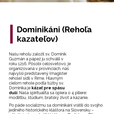
Dominikáni (Rehoľa
kazateľov)
Našu rehoľu založil sv. Dominik
Guzmán a pápež ju schválil v
roku 1216. Pôsobí celosvetovo, je
organizovaná v provinciách, náš
najvyšší predstavený (magister
rehole) sídli v Ríme. Hlavným
cieľom rehole podľa túžby sv.
Dominika je
kázať pre spásu
duší
. Naša spiritualita sa opiera o 4 piliere:
modlitbu, štúdium, bratský život a kázanie.
Po páde socializmu sa dominikáni vrátili do svojho
jediného historického kláštora na Slovensku –