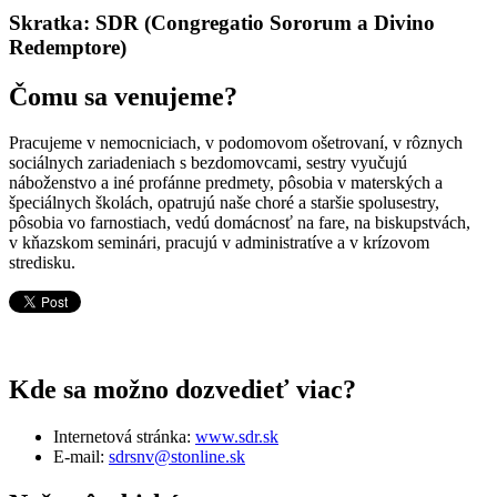
Skratka: SDR (Congregatio Sororum a Divino
Redemptore)
Čomu sa venujeme?
Pracujeme v nemocniciach, v podomovom ošetrovaní, v rôznych
sociálnych zariadeniach s bezdomovcami, sestry vyučujú
náboženstvo a iné profánne predmety, pôsobia v materských a
špeciálnych školách, opatrujú naše choré a staršie spolusestry,
pôsobia vo farnostiach, vedú domácnosť na fare, na biskupstvách,
v kňazskom seminári, pracujú v administratíve a v krízovom
stredisku.
Kde sa možno dozvedieť viac?
Internetová stránka:
www.sdr.sk
E-mail:
sdrsnv@stonline.sk