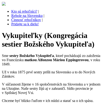
Kto sú rehoľníci?
|
Rehole na Slovensku
|
Činnosť rehoľníkov
|
Pridajte sa k dielu!
Vykupiteľky (Kongregácia
sestier Božského Vykupiteľa)
Sme
sestry Božského Vykupiteľa
, ktoré pochádzajú zo založenia
vo Francúzsku
matkou Alfonzou Máriou Eppingerovou
, v roku
1849.
Už v roku 1875 prvé sestry prišli na Slovensko a to do Nových
Zámkov.
V súčasnosti žijeme v 16 spoločenstvách na Slovensku a v jednom
na Ukrajine. Naše sestry žijú aj v zahraničí. Sídlo provincie je
v Spišskej Novej Vsi.
Chceme byť blízko ľuďom v ich núdzi a starať sa o ich spásu.