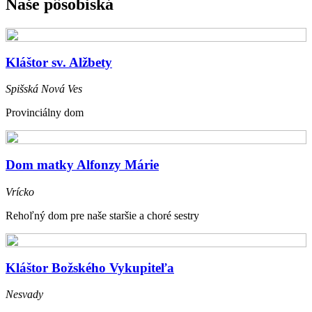
Naše pôsobiská
Kláštor sv. Alžbety
Spišská Nová Ves
Provinciálny dom
Dom matky Alfonzy Márie
Vrícko
Rehoľný dom pre naše staršie a choré sestry
Kláštor Božského Vykupiteľa
Nesvady