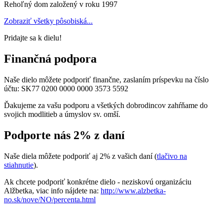
Rehoľný dom založený v roku 1997
Zobraziť všetky pôsobiská...
Pridajte sa k dielu!
Finančná podpora
Naše dielo môžete podporiť finančne, zaslaním príspevku na číslo
účtu:
SK77 0200 0000 0000 3573 5592
Ďakujeme za vašu podporu a všetkých dobrodincov zahŕňame do
svojich modlitieb a úmyslov sv. omší.
Podporte nás 2% z daní
Naše diela môžete podporiť aj 2% z vašich daní (
tlačivo na
stiahnutie
).
Ak chcete podporiť konkrétne dielo - neziskovú organizáciu
Alžbetka, viac info nájdete na:
http://www.alzbetka-
no.sk/nove/NO/percenta.html